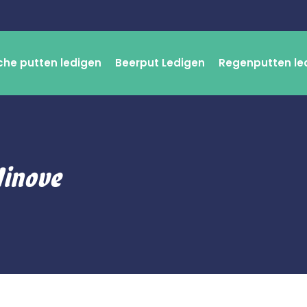
che putten ledigen
Beerput Ledigen
Regenputten le
Ninove