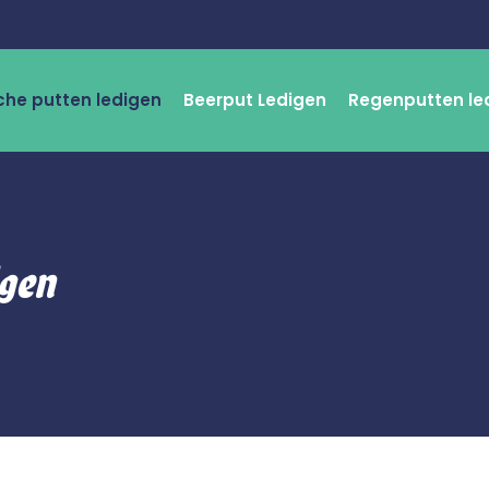
che putten ledigen
Beerput Ledigen
Regenputten le
igen