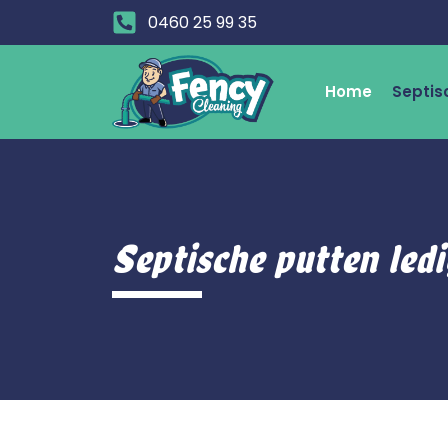
0460 25 99 35
Home
Septis
Septische putten led