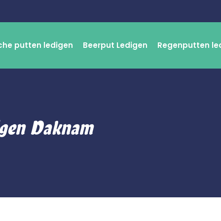
che putten ledigen
Beerput Ledigen
Regenputten le
digen Daknam