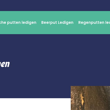
che putten ledigen
Beerput Ledigen
Regenputten le
gen