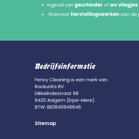
Ingeval van
geurhinder
of
wc vliegjes
.
Wanneer
herstellingswerken
aan de p
Bedrijfsinformatie
Fency Cleaning is een merk van:
Rackunits BV
Dikkelindestraat 68
9420 Aaigem (Erpe-Mere)
BTW: BE0840946646
Sitemap