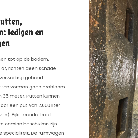
utten,
n: ledigen en
gen
men tot op de bodem,
g af, richten geen schade
 verwerking gebeurt
putten vormen geen probleem.
n 35 meter. Putten kunnen
Voor een put van 2.000 liter
even). Bijkomende troef:
e camion beschikken zijn
e specialiteit. De ruimwagen