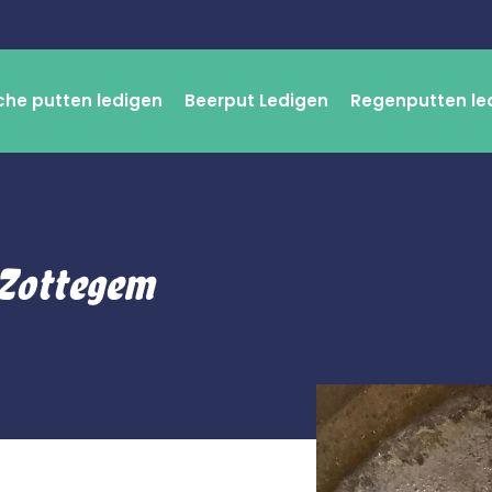
che putten ledigen
Beerput Ledigen
Regenputten le
 Zottegem