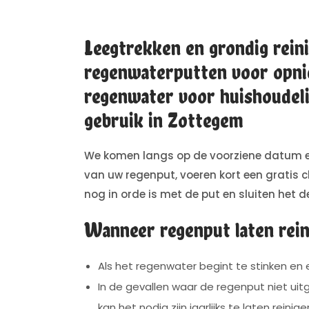
Leegtrekken en grondig rein
regenwaterputten voor opni
regenwater voor huishoudeli
gebruik in Zottegem
We komen langs op de voorziene datum e
van uw regenput, voeren kort een gratis ch
nog in orde is met de put en sluiten het de
Wanneer regenput laten rein
Als het regenwater begint te stinken en ee
In de gevallen waar de regenput niet uitg
kan het nodig zijn jaarlijks te laten reinige