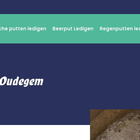
che putten ledigen
Beerput Ledigen
Regenputten le
 Oudegem