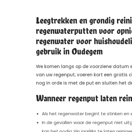
Leegtrekken en grondig rein
regenwaterputten voor opni
regenwater voor huishoudeli
gebruik in Oudegem
We komen langs op de voorziene datum e
van uw regenput, voeren kort een gratis ch
nog in orde is met de put en sluiten het de
Wanneer regenput laten rei
Als het regenwater begint te stinken en ee
In de gevallen waar de regenput niet uitg
kan het nodig zijn jaarlijks te laten reinige