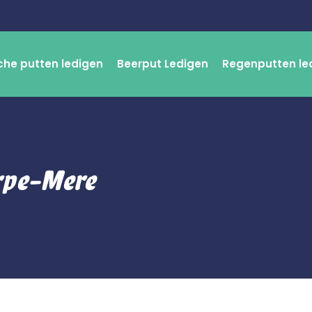
che putten ledigen
Beerput Ledigen
Regenputten le
rpe-Mere