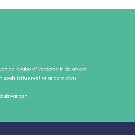
o
van de lavabo of verderop in de afvoer.
en zoals
frituurvet
of andere oliën
 buiswanden.