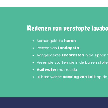
Redenen van verstopte lavab
Samengeklitte
haren
.
Resten van
tandapsta
.
Aangekoekte
zeepresten
in de siphon 
Vreemde stoffen die in de buizen stoll
Vuil water
met residu.
Bij hard water:
aanslag van kalk
op de