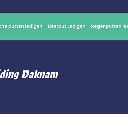
che putten ledigen
Beerput Ledigen
Regenputten le
iding Daknam