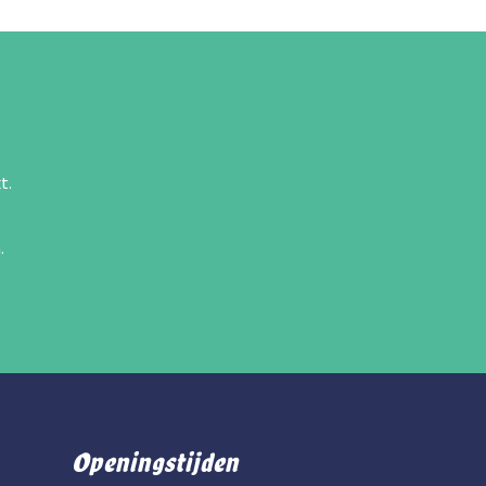
t.
.
Openingstijden