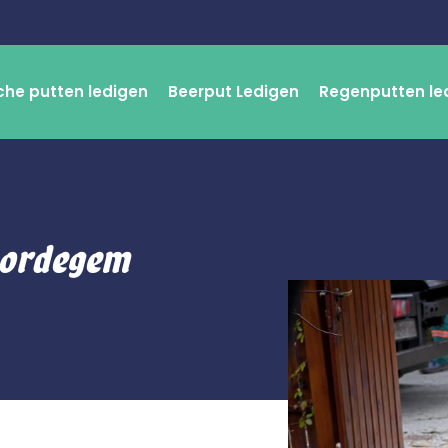
che putten ledigen
Beerput Ledigen
Regenputten le
Oordegem