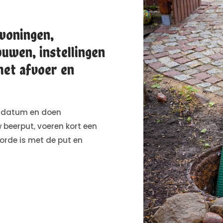
woningen,
uwen, instellingen
met afvoer en
 datum en doen
w beerput, voeren kort een
 orde is met de put en