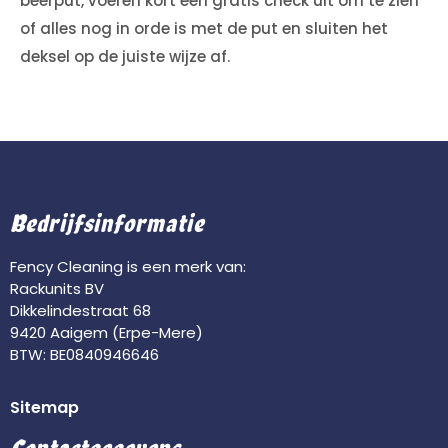
beerput, voeren kort een gratis check uit om te zien
of alles nog in orde is met de put en sluiten het
deksel op de juiste wijze af.
Bedrijfsinformatie
Fency Cleaning is een merk van:
Rackunits BV
Dikkelindestraat 68
9420 Aaigem (Erpe-Mere)
BTW: BE0840946646
Sitemap