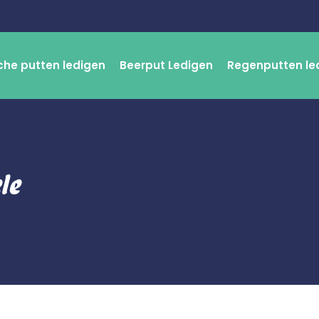
che putten ledigen
Beerput Ledigen
Regenputten le
le