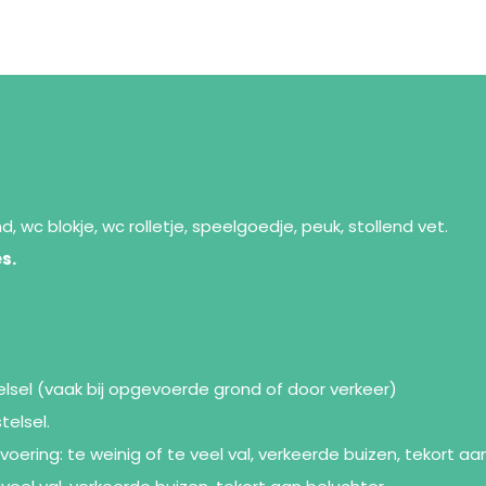
wc blokje, wc rolletje, speelgoedje, peuk, stollend vet.
s.
elsel (vaak bij opgevoerde grond of door verkeer)
telsel.
voering: te weinig of te veel val, verkeerde buizen, tekort aa