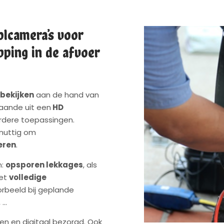
olcamera’s voor
pping in de afvoer
 bekijken
aan de hand van
taande uit een
HD
rdere toepassingen.
 nuttig om
seren
.
n:
opsporen lekkages
, als
et
volledige
orbeeld bij geplande
 …
n en digitaal bezorgd. Ook