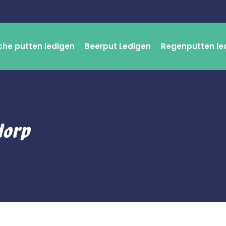
che putten ledigen
Beerput Ledigen
Regenputten le
dorp